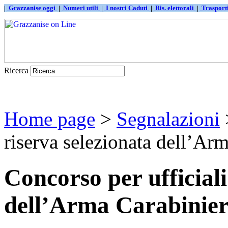
|
Grazzanise oggi
|
Numeri utili
|
I nostri Caduti
|
Ris. elettorali
|
Traspor
Ricerca
Home page
>
Segnalazioni
>
riserva selezionata dell’Ar
Concorso per ufficiali
dell’Arma Carabinier