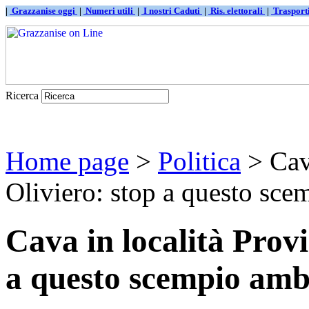
|
Grazzanise oggi
|
Numeri utili
|
I nostri Caduti
|
Ris. elettorali
|
Traspor
Ricerca
Home page
>
Politica
> Cava
Oliviero: stop a questo scem
Cava in località Provi
a questo scempio amb