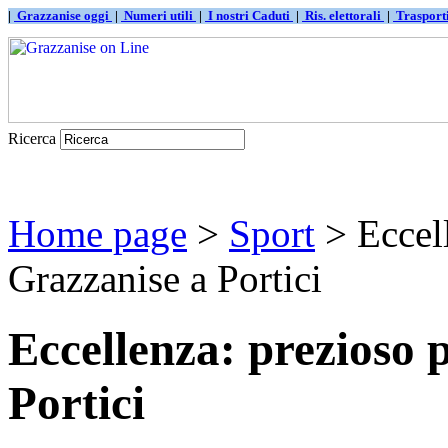
|
Grazzanise oggi
|
Numeri utili
|
I nostri Caduti
|
Ris. elettorali
|
Traspor
Ricerca
Home page
>
Sport
> Eccell
Grazzanise a Portici
Eccellenza: prezioso 
Portici