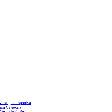
va stagione sportiva
rima Categoria
Brezza in finale