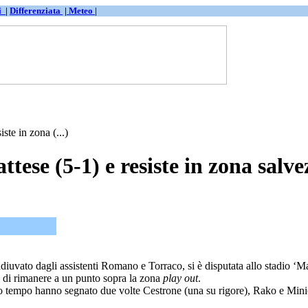
ti
|
Differenziata
|
Meteo |
ste in zona (...)
tese (5-1) e resiste in zona salve
diuvato dagli assistenti Romano e Torraco, si è disputata allo stadio ‘Ma
lù di rimanere a un punto sopra la zona
play out
.
o tempo hanno segnato due volte Cestrone (una su rigore), Rako e Minicon