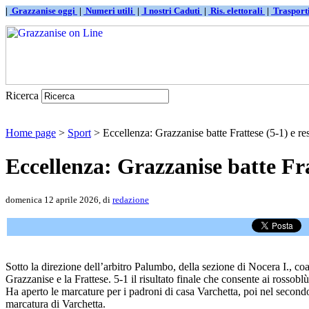
|
Grazzanise oggi
|
Numeri utili
|
I nostri Caduti
|
Ris. elettorali
|
Traspor
Ricerca
Home page
>
Sport
> Eccellenza: Grazzanise batte Frattese (5-1) e resi
Eccellenza: Grazzanise batte Frat
domenica 12 aprile 2026, di
redazione
Sotto la direzione dell’arbitro Palumbo, della sezione di Nocera I., coa
Grazzanise e la Frattese. 5-1 il risultato finale che consente ai rossob
Ha aperto le marcature per i padroni di casa Varchetta, poi nel second
marcatura di Varchetta.