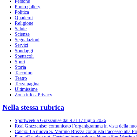
Persone
Photo gallery
Politica
Quaderni
Religione
Salute
Scienze
Segnalazioni
Servizi
Sondaggi
Spettacoli
Sport
Storia
Taccuino
Teatro
Terza pagina
Ultimissime
Zona info - Privacy
Nella stessa rubrica
Sportweek a Grazzanise dal 9 al 17 luglio 2026
Real Grazzanise: comunicato l’organigramma in vista della nuo
Calcio: La nuova S. Martino Brezza conquista l’accesso alla P
Play off e play out, Castelvolturno salvo e Nuova San Martino 