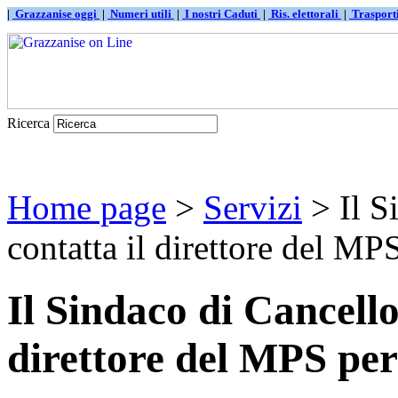
|
Grazzanise oggi
|
Numeri utili
|
I nostri Caduti
|
Ris. elettorali
|
Traspor
Ricerca
Home page
>
Servizi
> Il S
contatta il direttore del MPS 
Il Sindaco di Cancello
direttore del MPS per 