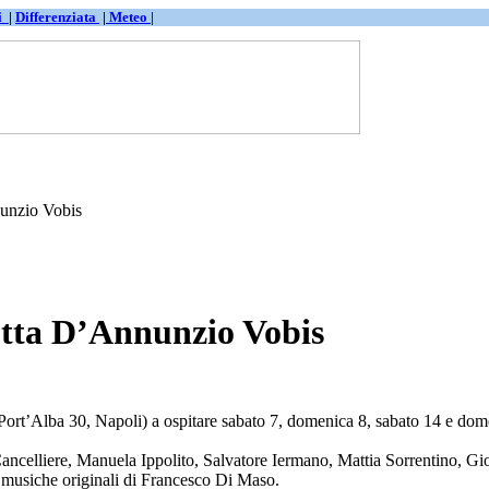
ti
|
Differenziata
|
Meteo |
unzio Vobis
tta D’Annunzio Vobis
Port’Alba 30, Napoli) a ospitare sabato 7, domenica 8, sabato 14 e do
ncelliere, Manuela Ippolito, Salvatore Iermano, Mattia Sorrentino, G
e musiche originali di Francesco Di Maso.