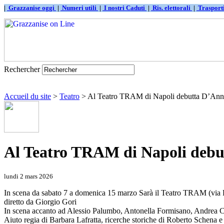
|
Grazzanise oggi
|
Numeri utili
|
I nostri Caduti
|
Ris. elettorali
|
Traspor
Rechercher
Accueil du site
>
Teatro
> Al Teatro TRAM di Napoli debutta D’Ann
Al Teatro TRAM di Napoli debu
lundi 2 mars 2026
In scena da sabato 7 a domenica 15 marzo Sarà il Teatro TRAM (via 
diretto da Giorgio Gori
In scena accanto ad Alessio Palumbo, Antonella Formisano, Andrea Ca
Aiuto regia di Barbara Lafratta, ricerche storiche di Roberto Schena 