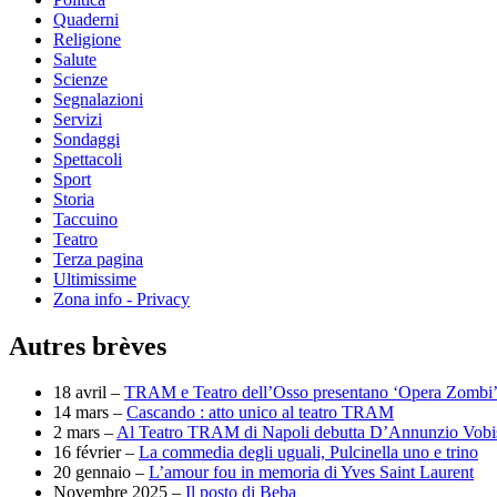
Quaderni
Religione
Salute
Scienze
Segnalazioni
Servizi
Sondaggi
Spettacoli
Sport
Storia
Taccuino
Teatro
Terza pagina
Ultimissime
Zona info - Privacy
Autres brèves
18 avril –
TRAM e Teatro dell’Osso presentano ‘Opera Zombi
14 mars –
Cascando : atto unico al teatro TRAM
2 mars –
Al Teatro TRAM di Napoli debutta D’Annunzio Vobi
16 février –
La commedia degli uguali, Pulcinella uno e trino
20 gennaio –
L’amour fou in memoria di Yves Saint Laurent
Novembre 2025 –
Il posto di Beba