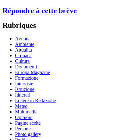
Répondre à cette brève
Rubriques
Agenda
Ambiente
Attualità
Cronaca
Cultura
Documenti
Europa Magazine
Formazione
Interviste
Istruzione
Itinerari
Lettere in Redazione
Meteo
Multimedia
Opinioni
Pagine scelte
Persone
Photo gallery
Politica