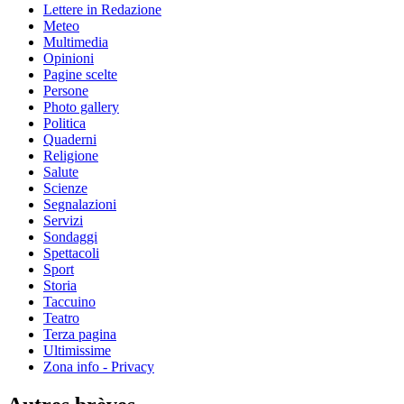
Lettere in Redazione
Meteo
Multimedia
Opinioni
Pagine scelte
Persone
Photo gallery
Politica
Quaderni
Religione
Salute
Scienze
Segnalazioni
Servizi
Sondaggi
Spettacoli
Sport
Storia
Taccuino
Teatro
Terza pagina
Ultimissime
Zona info - Privacy