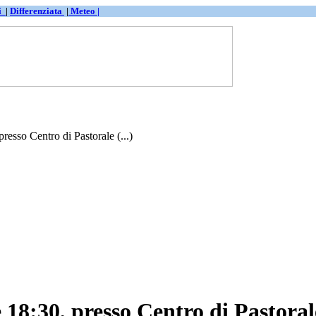
ti
|
Differenziata
|
Meteo |
esso Centro di Pastorale (...)
 18:30, presso Centro di Pastora