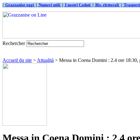
|
Grazzanise oggi
|
Numeri utili
|
I nostri Caduti
|
Ris. elettorali
|
Traspor
Rechercher
Accueil du site
>
Attualità
> Messa in Coena Domini : 2.4 ore 18:30, pr
Messa in Coena Domini : 2.4 ore