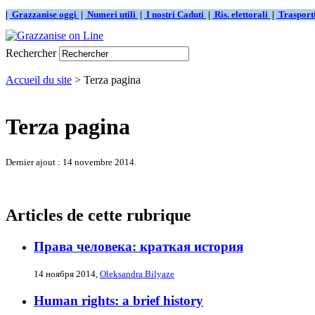
|
Grazzanise oggi
|
Numeri utili
|
I nostri Caduti
|
Ris. elettorali
|
Traspor
Rechercher
Accueil du site
> Terza pagina
Terza pagina
Dernier ajout : 14 novembre 2014.
Articles de cette rubrique
Права человека: краткая история
14 ноября 2014,
Oleksandra Bilyaze
Human rights: a brief history