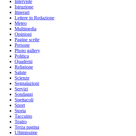
Interviste
Istruzione
Itinerari
Lettere in Redazione
Meteo
Multimedia
Opinioni
Pagine scelte
Persone
Photo gallery
Politica
Quaderni
Religione
Salute
Scienze
Segnalazioni
Servizi
Sondaggi
Spettacoli
Sport
Storia
Taccuino
Teatro
Terza pagina
Ultimissime