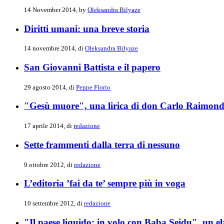
14 November 2014, by
Oleksandra Bilyaze
Diritti umani: una breve storia
14 novembre 2014, di
Oleksandra Bilyaze
San Giovanni Battista e il papero
29 agosto 2014, di
Peppe Florio
"Gesù muore", una lirica di don Carlo Raimon
17 aprile 2014, di
redazione
Sette frammenti dalla terra di nessuno
9 ottobre 2012, di
redazione
L’editoria ’fai da te’ sempre più in voga
10 settembre 2012, di
redazione
"Il paese liquido: in volo con Baba Seidu", un e