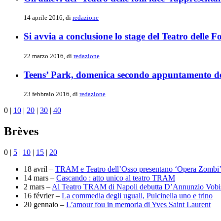
14 aprile 2016, di
redazione
Si avvia a conclusione lo stage del Teatro delle F
22 marzo 2016, di
redazione
Teens’ Park, domenica secondo appuntamento del
23 febbraio 2016, di
redazione
0
|
10
|
20
|
30
|
40
Brèves
0
|
5
|
10
|
15
|
20
18 avril –
TRAM e Teatro dell’Osso presentano ‘Opera Zombi
14 mars –
Cascando : atto unico al teatro TRAM
2 mars –
Al Teatro TRAM di Napoli debutta D’Annunzio Vobi
16 février –
La commedia degli uguali, Pulcinella uno e trino
20 gennaio –
L’amour fou in memoria di Yves Saint Laurent