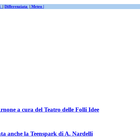
ti
|
Differenziata
|
Meteo |
rnone a cura del Teatro delle Folli Idee
ata anche la Teenspark di A. Nardelli