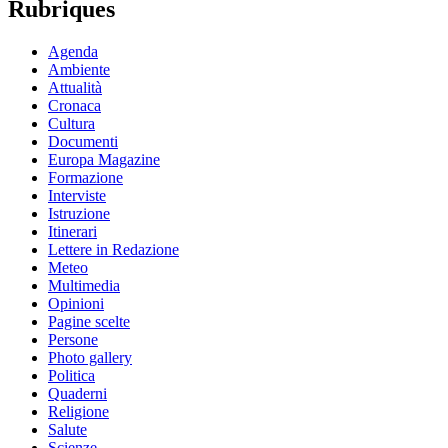
Rubriques
Agenda
Ambiente
Attualità
Cronaca
Cultura
Documenti
Europa Magazine
Formazione
Interviste
Istruzione
Itinerari
Lettere in Redazione
Meteo
Multimedia
Opinioni
Pagine scelte
Persone
Photo gallery
Politica
Quaderni
Religione
Salute
Scienze