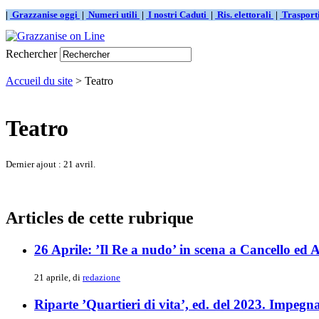
|
Grazzanise oggi
|
Numeri utili
|
I nostri Caduti
|
Ris. elettorali
|
Traspor
Rechercher
Accueil du site
> Teatro
Teatro
Dernier ajout : 21 avril.
Articles de cette rubrique
26 Aprile: ’Il Re a nudo’ in scena a Cancello ed A
21 aprile, di
redazione
Riparte ’Quartieri di vita’, ed. del 2023. Impegn