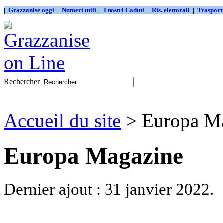
|
Grazzanise oggi
|
Numeri utili
|
I nostri Caduti
|
Ris. elettorali
|
Traspor
Rechercher
Accueil du site
> Europa M
Europa Magazine
Dernier ajout : 31 janvier 2022.