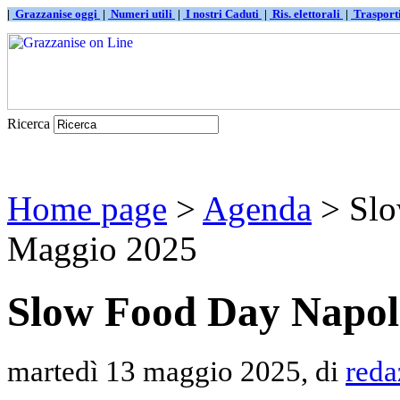
|
Grazzanise oggi
|
Numeri utili
|
I nostri Caduti
|
Ris. elettorali
|
Traspor
Ricerca
Home page
>
Agenda
> Slo
Maggio 2025
Slow Food Day Napol
martedì 13 maggio 2025, di
reda