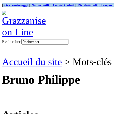
|
Grazzanise oggi
|
Numeri utili
|
I nostri Caduti
|
Ris. elettorali
|
Traspor
Rechercher
Accueil du site
> Mots-clés
Bruno Philippe