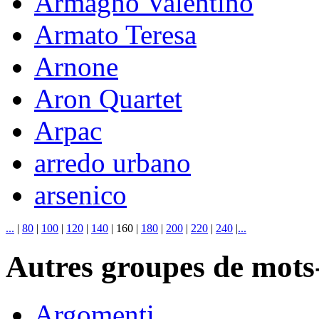
Armagno Valentino
Armato Teresa
Arnone
Aron Quartet
Arpac
arredo urbano
arsenico
...
|
80
|
100
|
120
|
140
|
160
|
180
|
200
|
220
|
240
|
...
Autres groupes de mots-
Argomenti