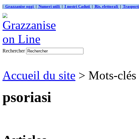
|
Grazzanise oggi
|
Numeri utili
|
I nostri Caduti
|
Ris. elettorali
|
Traspor
Rechercher
Accueil du site
> Mots-clés 
psoriasi