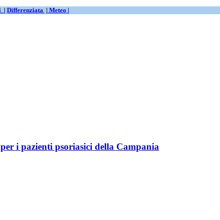
ti
|
Differenziata
|
Meteo |
per i pazienti psoriasici della Campania