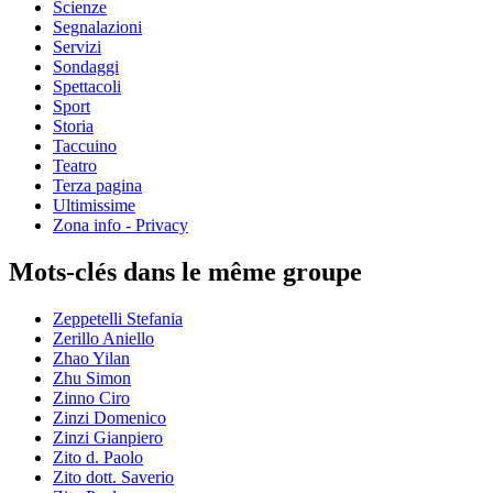
Scienze
Segnalazioni
Servizi
Sondaggi
Spettacoli
Sport
Storia
Taccuino
Teatro
Terza pagina
Ultimissime
Zona info - Privacy
Mots-clés dans le même groupe
Zeppetelli Stefania
Zerillo Aniello
Zhao Yilan
Zhu Simon
Zinno Ciro
Zinzi Domenico
Zinzi Gianpiero
Zito d. Paolo
Zito dott. Saverio