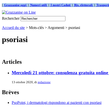
|
Grazzanise oggi
|
Numeri utili
|
I nostri Caduti
|
Ris. elettorali
|
Traspor
Rechercher
Accueil du site
> Mots-clés > Argomenti > psoriasi
psoriasi
Articles
Mercoledì 21 ottobre: consulenza gratuita online 
13 ottobre 2020, di
redazione
Brèves
PsoPoint, i dermatologi rispondono ai pazienti con psoriasi