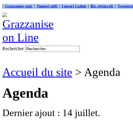
|
Grazzanise oggi
|
Numeri utili
|
I nostri Caduti
|
Ris. elettorali
|
Traspor
Rechercher
Accueil du site
> Agenda
Agenda
Dernier ajout : 14 juillet.