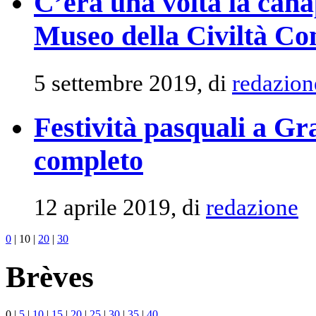
C’era una volta la canap
Museo della Civiltà Co
5 settembre 2019, di
redazion
Festività pasquali a G
completo
12 aprile 2019, di
redazione
0
|
10
|
20
|
30
Brèves
0
|
5
|
10
|
15
|
20
|
25
|
30
|
35
|
40