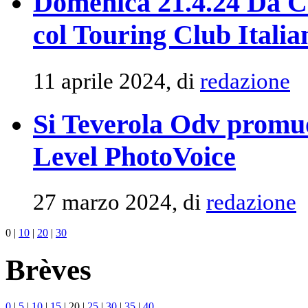
Domenica 21.4.24 Da Ca
col Touring Club Italia
11 aprile 2024, di
redazione
Si Teverola Odv promuo
Level PhotoVoice
27 marzo 2024, di
redazione
0
|
10
|
20
|
30
Brèves
0
|
5
|
10
|
15
|
20
|
25
|
30
|
35
|
40