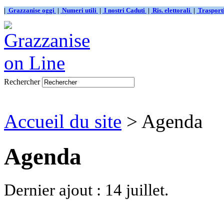
|
Grazzanise oggi
|
Numeri utili
|
I nostri Caduti
|
Ris. elettorali
|
Traspor
Rechercher
Accueil du site
> Agenda
Agenda
Dernier ajout : 14 juillet.