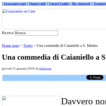
|
Grazzanise oggi
|
Numeri utili
|
I nostri Caduti
|
Ris. elettorali
|
Traspor
Ricerca
Home page
>
Teatro
> Una commedia di Caianiello a S. Marino
Una commedia di Caianiello a S
giovedì 31 gennaio 2019, di
redazione
Davvero non