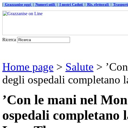
|
Grazzanise oggi
|
Numeri utili
|
I nostri Caduti
|
Ris. elettorali
|
Traspor
Ricerca
Home page
>
Salute
> ’Con 
degli ospedali completano la
’Con le mani nel Mond
ospedali completano 