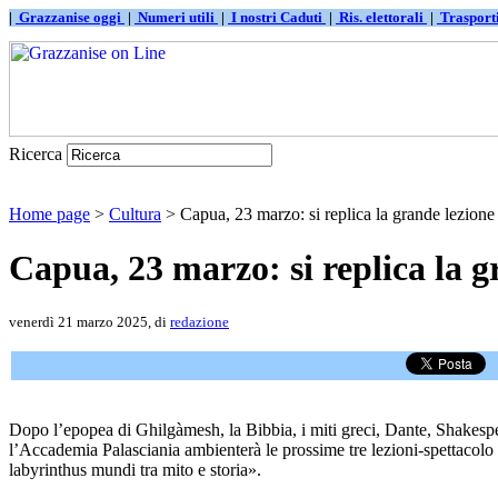
|
Grazzanise oggi
|
Numeri utili
|
I nostri Caduti
|
Ris. elettorali
|
Traspor
Ricerca
Home page
>
Cultura
> Capua, 23 marzo: si replica la grande lezione 
Capua, 23 marzo: si replica la g
venerdì 21 marzo 2025, di
redazione
Dopo l’epopea di Ghilgàmesh, la Bibbia, i miti greci, Dante, Shakespeare
l’Accademia Palasciania ambienterà le prossime tre lezioni-spettacolo 
labyrinthus mundi tra mito e storia».