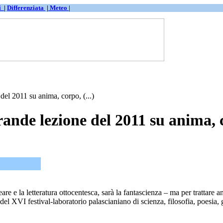
ti
|
Differenziata
|
Meteo |
del 2011 su anima, corpo, (...)
rande lezione del 2011 su anima, 
 e la letteratura ottocentesca, sarà la fantascienza – ma per trattare an
del XVI festival-laboratorio palascianiano di scienza, filosofia, poesi