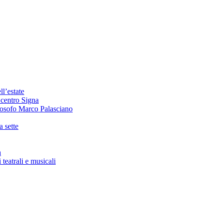
ll’estate
 centro Signa
losofo Marco Palasciano
a sette
a
teatrali e musicali