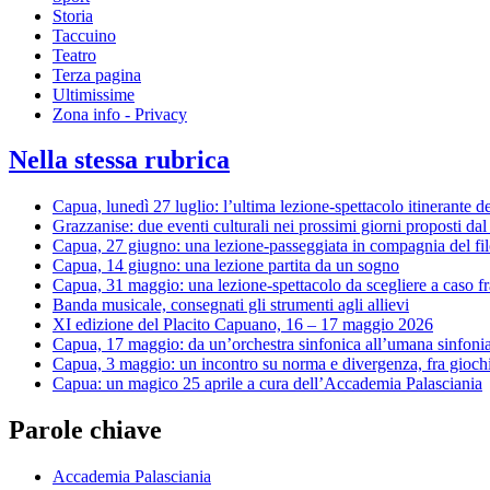
Storia
Taccuino
Teatro
Terza pagina
Ultimissime
Zona info - Privacy
Nella stessa rubrica
Capua, lunedì 27 luglio: l’ultima lezione-spettacolo itinerante de
Grazzanise: due eventi culturali nei prossimi giorni proposti dal
Capua, 27 giugno: una lezione-passeggiata in compagnia del fi
Capua, 14 giugno: una lezione partita da un sogno
Capua, 31 maggio: una lezione-spettacolo da scegliere a caso fr
Banda musicale, consegnati gli strumenti agli allievi
XI edizione del Placito Capuano, 16 – 17 maggio 2026
Capua, 17 maggio: da un’orchestra sinfonica all’umana sinfoni
Capua, 3 maggio: un incontro su norma e divergenza, fra giochi 
Capua: un magico 25 aprile a cura dell’Accademia Palasciania
Parole chiave
Accademia Palasciania