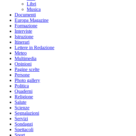
Libri
Musica
Documenti
Europa Magazine
Formazione
Interviste
Istruzione
Itinerari
Lettere in Redazione
Meteo
Multimedia
Opinioni
Pagine scelte
Persone
Photo gallery
Politica
Quaderni
Religione
Salute
Scienze
Segnalazioni
Servizi
Sondaggi
Spettacoli
Sport