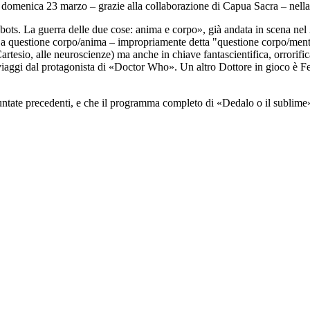
di domenica 23 marzo – grazie alla collaborazione di Capua Sacra – nell
ts. La guerra delle due cose: anima e corpo», già andata in scena nel 2
o. La questione corpo/anima – impropriamente detta "questione corpo/men
Cartesio, alle neuroscienze) ma anche in chiave fantascientifica, orrorifi
viaggi dal protagonista di «Doctor Who». Un altro Dottore in gioco è Fe
puntate precedenti, e che il programma completo di «Dedalo o il sublime