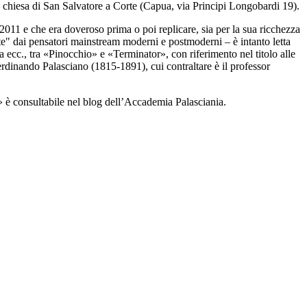
a chiesa di San Salvatore a Corte (Capua, via Principi Longobardi 19).
011 e che era doveroso prima o poi replicare, sia per la sua ricchezza
te" dai pensatori mainstream moderni e postmoderni – è intanto letta
ca ecc., tra «Pinocchio» e «Terminator», con riferimento nel titolo alle
rdinando Palasciano (1815-1891), cui contraltare è il professor
» è consultabile nel blog dell’Accademia Palasciania.