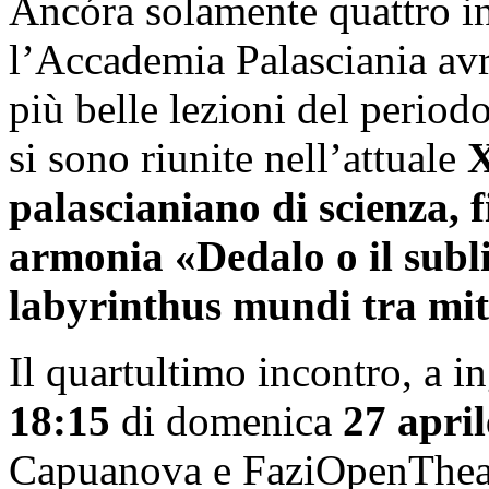
Ancóra solamente quattro inc
l’Accademia Palasciania avr
più belle lezioni del period
si sono riunite nell’attuale
X
palascianiano di scienza, f
armonia «Dedalo o il subl
labyrinthus mundi tra mito
Il quartultimo incontro, a ing
18:15
di domenica
27 april
Capuanova e FaziOpenThea