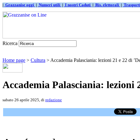
|
Grazzanise oggi
|
Numeri utili
|
I nostri Caduti
|
Ris. elettorali
|
Traspor
Ricerca
Home page
>
Cultura
> Accademia Palasciania: lezioni 21 e 22 di ’De
Accademia Palasciania: lezioni 2
sabato 26 aprile 2025, di
redazione