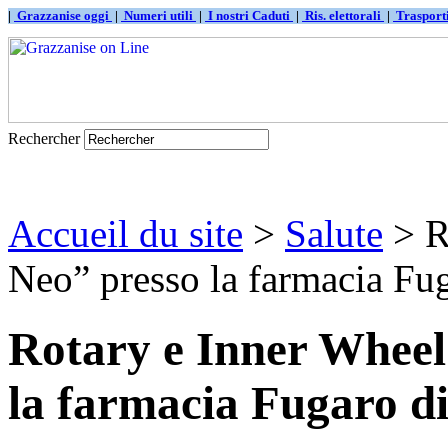
|
Grazzanise oggi
|
Numeri utili
|
I nostri Caduti
|
Ris. elettorali
|
Traspor
Rechercher
Accueil du site
>
Salute
> R
Neo” presso la farmacia Fuga
Rotary e Inner Wheel
la farmacia Fugaro d