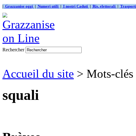
|
Grazzanise oggi
|
Numeri utili
|
I nostri Caduti
|
Ris. elettorali
|
Traspor
Rechercher
Accueil du site
> Mots-clés 
squali