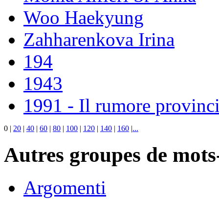
Woo Haekyung
Zahharenkova Irina
194
1943
1991 - Il rumore provinci
0
|
20
|
40
|
60
|
80
|
100
|
120
|
140
|
160
|
...
Autres groupes de mots-
Argomenti