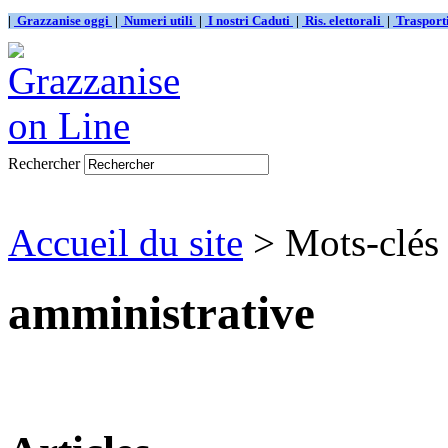
|
Grazzanise oggi
|
Numeri utili
|
I nostri Caduti
|
Ris. elettorali
|
Traspor
Rechercher
Accueil du site
> Mots-clés 
amministrative