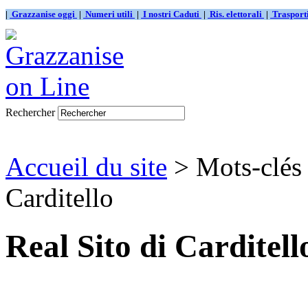
|
Grazzanise oggi
|
Numeri utili
|
I nostri Caduti
|
Ris. elettorali
|
Traspor
Rechercher
Accueil du site
> Mots-clés 
Carditello
Real Sito di Carditell