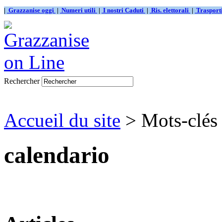
|
Grazzanise oggi
|
Numeri utili
|
I nostri Caduti
|
Ris. elettorali
|
Traspor
Rechercher
Accueil du site
> Mots-clés 
calendario