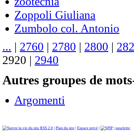
zootecnia
Zoppoli Giuliana
Zumbolo col. Antonio
...
|
2760
|
2780
|
2800
|
28
2920
|
2940
Autres groupes de mots-
Argomenti
RSS 2.0
|
Plan du site
|
Espace privé
|
|
squelette