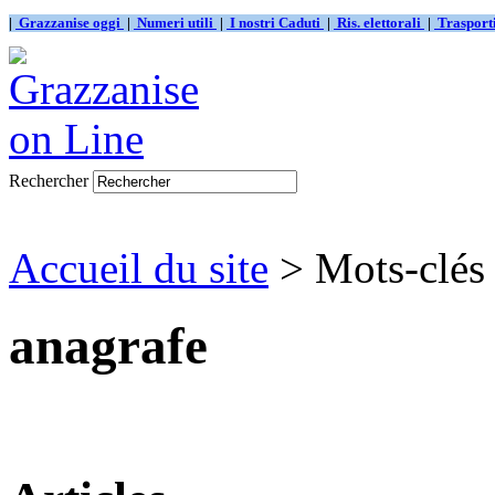
|
Grazzanise oggi
|
Numeri utili
|
I nostri Caduti
|
Ris. elettorali
|
Traspor
Rechercher
Accueil du site
> Mots-clés
anagrafe