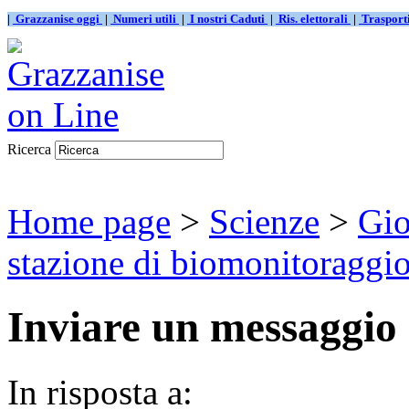
|
Grazzanise oggi
|
Numeri utili
|
I nostri Caduti
|
Ris. elettorali
|
Traspor
Ricerca
Home page
>
Scienze
>
Gio
stazione di biomonitoraggio 
Inviare un messaggio
In risposta a: