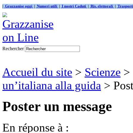
|
Grazzanise oggi
|
Numeri utili
|
I nostri Caduti
|
Ris. elettorali
|
Traspor
Rechercher
Accueil du site
>
Scienze
>
un’italiana alla guida
> Post
Poster un message
En réponse à :