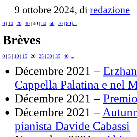
9 ottobre 2024, di
redazione
0
|
10
|
20
|
30
|
40
|
50
|
60
|
70
|
80
|
...
Brèves
0
|
5
|
10
|
15
|
20
|
25
|
30
|
35
|
40
|
...
Décembre 2021 –
Erzhan 
Cappella Palatina e nel M
Décembre 2021 –
Premio
Décembre 2021 –
Autunn
pianista Davide Cabassi