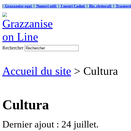
|
Grazzanise oggi
|
Numeri utili
|
I nostri Caduti
|
Ris. elettorali
|
Traspor
Rechercher
Accueil du site
> Cultura
Cultura
Dernier ajout : 24 juillet.