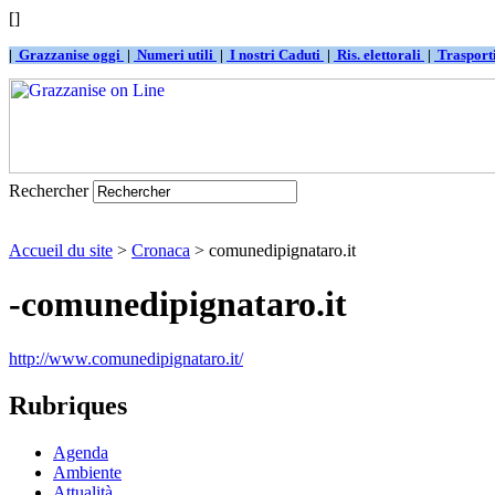
[]
|
Grazzanise oggi
|
Numeri utili
|
I nostri Caduti
|
Ris. elettorali
|
Traspor
Rechercher
Accueil du site
>
Cronaca
> comunedipignataro.it
-comunedipignataro.it
http://www.comunedipignataro.it/
Rubriques
Agenda
Ambiente
Attualità