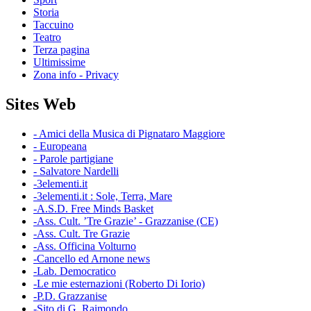
Storia
Taccuino
Teatro
Terza pagina
Ultimissime
Zona info - Privacy
Sites Web
- Amici della Musica di Pignataro Maggiore
- Europeana
- Parole partigiane
- Salvatore Nardelli
-3elementi.it
-3elementi.it : Sole, Terra, Mare
-A.S.D. Free Minds Basket
-Ass. Cult. ’Tre Grazie’ - Grazzanise (CE)
-Ass. Cult. Tre Grazie
-Ass. Officina Volturno
-Cancello ed Arnone news
-Lab. Democratico
-Le mie esternazioni (Roberto Di Iorio)
-P.D. Grazzanise
-Sito di G. Raimondo