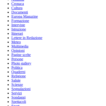
Cronaca
Cultura
Documenti
Europa Magazine
Formazione
Interviste
Istruzione
Itinerari
Lettere in Redazione
Meteo
Multimedia
Opinioni
Pagine scelte
Persone
Photo gallery
Politica
Quaderni
Religione
Salute
Scienze
Segnalazioni
Servizi
Sondaggi
Spettacoli
Sport