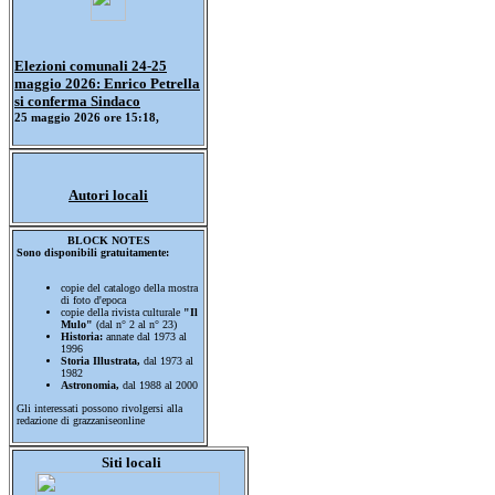
Elezioni comunali 24-25
maggio 2026: Enrico Petrella
si conferma Sindaco
25 maggio 2026 ore 15:18,
Autori locali
BLOCK NOTES
Sono disponibili gratuitamente:
copie del catalogo della mostra
di foto d'epoca
copie della rivista culturale
"Il
Mulo"
(dal n° 2 al n° 23)
Historia:
annate dal 1973 al
1996
Storia Illustrata,
dal 1973 al
1982
Astronomia,
dal 1988 al 2000
Gli interessati possono rivolgersi alla
redazione di grazzaniseonline
Siti locali