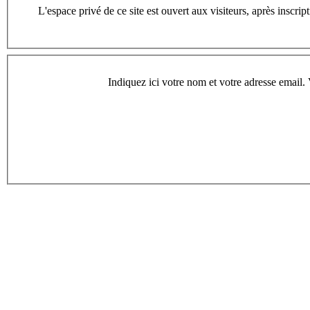
L'espace privé de ce site est ouvert aux visiteurs, après inscription. Une fois enregistré, vous pourrez consulter les articles en cours de rédaction,
Indiquez ici votre nom et votre adresse email. 