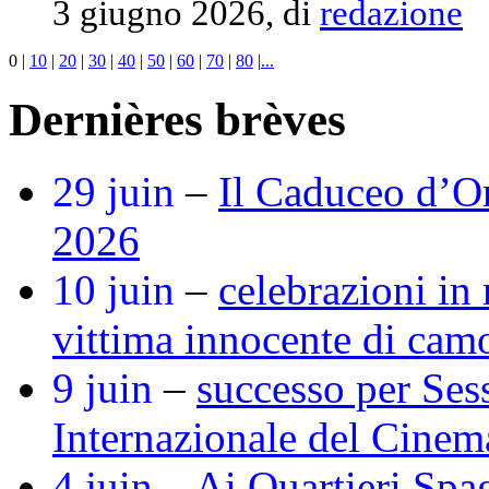
3 giugno 2026, di
redazione
0
|
10
|
20
|
30
|
40
|
50
|
60
|
70
|
80
|
...
Dernières brèves
29 juin
–
Il Caduceo d’O
2026
10 juin
–
celebrazioni in
vittima innocente di cam
9 juin
–
successo per Ses
Internazionale del Cine
4 juin
–
Ai Quartieri Spa