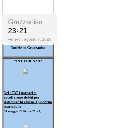
Grazzanise
23
21
venerdì, agosto 7, 2026
Notizie su Grazzanise
*IN EVIDENZA*
Nel 1737 i parroci si
accollarono debiti per
sistemare la chiesa. Quaderno
scaricabile
30 maggio 2026 ore 21:21,