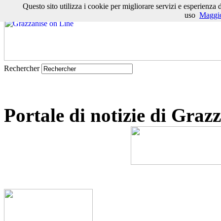
Questo sito utilizza i cookie per migliorare servizi e esperienza 
|
Grazzanise oggi
|
Numeri utili
|
I nostri Caduti
|
Ris. elettorali
|
Traspor
uso
Maggio
Rechercher
Portale di notizie di Graz