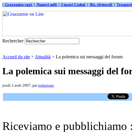
|
Grazzanise oggi
|
Numeri utili
|
I nostri Caduti
|
Ris. elettorali
|
Traspor
Rechercher
Accueil du site
>
Attualità
> La polemica sui messaggi del forum
La polemica sui messaggi del f
jeudi 2 août 2007, par
redazione
Riceviamo e pubblichiamo 