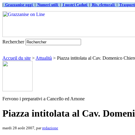
|
Grazzanise oggi
|
Numeri utili
|
I nostri Caduti
|
Ris. elettorali
|
Traspor
Rechercher
Accueil du site
>
Attualità
> Piazza intitolata al Cav. Domenico Chier
Fervono i preparativi a Cancello ed Arnone
Piazza intitolata al Cav. Domen
mardi 28 août 2007, par
redazione