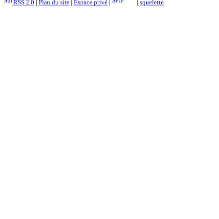
RSS 2.0
|
Plan du site
|
Espace privé
|
|
squelette