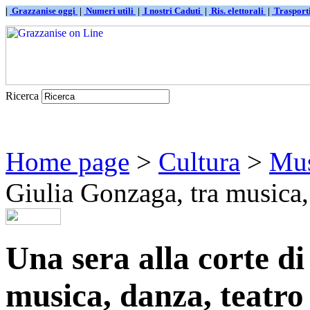
|
Grazzanise oggi
|
Numeri utili
|
I nostri Caduti
|
Ris. elettorali
|
Traspor
Ricerca
Home page
>
Cultura
>
Mus
Giulia Gonzaga, tra musica, d
Una sera alla corte d
musica, danza, teatro