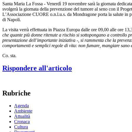
Santa Maria La Fossa - Venerdì 19 novembre sarà la giornata dedicata a
svolgerà la giornata della prevenzione del tumore al seno con il Proget
L’Associazione CUORE o.n.l.u.s. da Mondragone porta la salute in piaz
di Napoli.
La visita verrà effettuata in Piazza Europa dalle ore 09,00 alle ore 1
che quante più donne ritenute a rischio si sottopongano a controllo p
presentazione dell’importante iniziativa -, si rammenta che la preven
comportamenti e semplici regole di vita: non fumare, mangiare sano e fa
Co. sta.
Rispondere all'articolo
Rubriche
Agenda
Ambiente
Attualità
Cronaca
Cultura