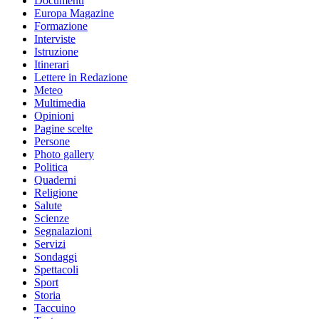
Documenti
Europa Magazine
Formazione
Interviste
Istruzione
Itinerari
Lettere in Redazione
Meteo
Multimedia
Opinioni
Pagine scelte
Persone
Photo gallery
Politica
Quaderni
Religione
Salute
Scienze
Segnalazioni
Servizi
Sondaggi
Spettacoli
Sport
Storia
Taccuino