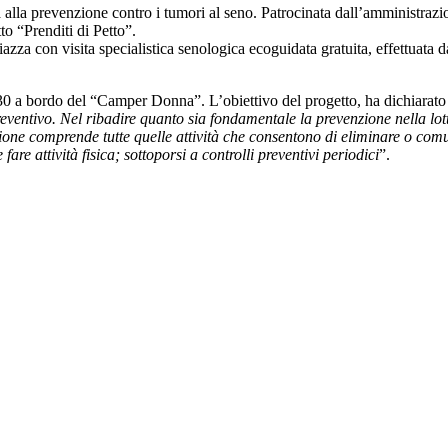
lla prevenzione contro i tumori al seno. Patrocinata dall’amministrazio
to “Prenditi di Petto”.
za con visita specialistica senologica ecoguidata gratuita, effettuata 
3,30 a bordo del “Camper Donna”. L’obiettivo del progetto, ha dichiarato 
reventivo. Nel ribadire quanto sia fondamentale la prevenzione nella lot
zione comprende tutte quelle attività che consentono di eliminare o com
re attività fisica; sottoporsi a controlli preventivi periodici
”.