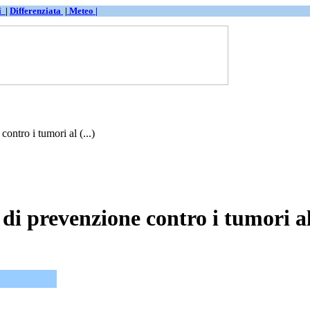
ti
|
Differenziata
|
Meteo |
ontro i tumori al (...)
di prevenzione contro i tumori a