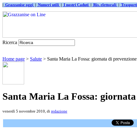
|
Grazzanise oggi
|
Numeri utili
|
I nostri Caduti
|
Ris. elettorali
|
Traspor
Ricerca
Home page
>
Salute
> Santa Maria La Fossa: giornata di prevenzione c
Santa Maria La Fossa: giornata 
venerdì 5 novembre 2010, di
redazione