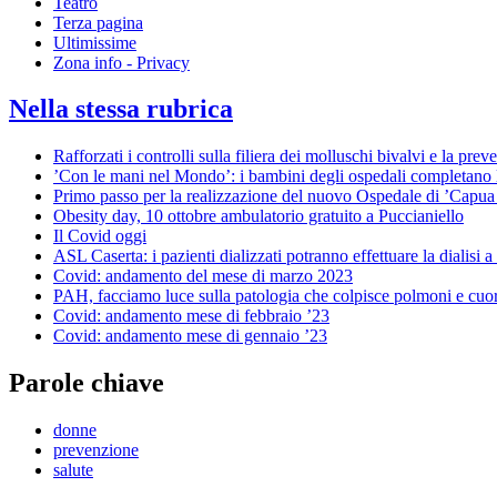
Teatro
Terza pagina
Ultimissime
Zona info - Privacy
Nella stessa rubrica
Rafforzati i controlli sulla filiera dei molluschi bivalvi e la pre
’Con le mani nel Mondo’: i bambini degli ospedali completano
Primo passo per la realizzazione del nuovo Ospedale di ’Capua
Obesity day, 10 ottobre ambulatorio gratuito a Puccianiello
Il Covid oggi
ASL Caserta: i pazienti dializzati potranno effettuare la dialisi a
Covid: andamento del mese di marzo 2023
PAH, facciamo luce sulla patologia che colpisce polmoni e cuor
Covid: andamento mese di febbraio ’23
Covid: andamento mese di gennaio ’23
Parole chiave
donne
prevenzione
salute