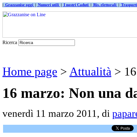
|
Grazzanise oggi
|
Numeri utili
|
I nostri Caduti
|
Ris. elettorali
|
Traspor
Ricerca
Home page
>
Attualità
> 16
16 marzo: Non una d
venerdì 11 marzo 2011, di
papar