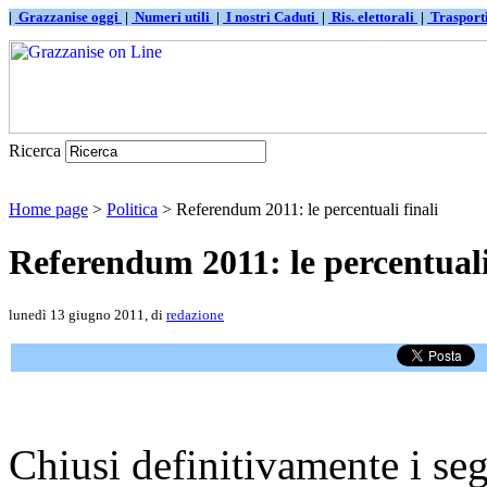
|
Grazzanise oggi
|
Numeri utili
|
I nostri Caduti
|
Ris. elettorali
|
Traspor
Ricerca
Home page
>
Politica
> Referendum 2011: le percentuali finali
Referendum 2011: le percentuali
lunedì 13 giugno 2011, di
redazione
Chiusi definitivamente i seg