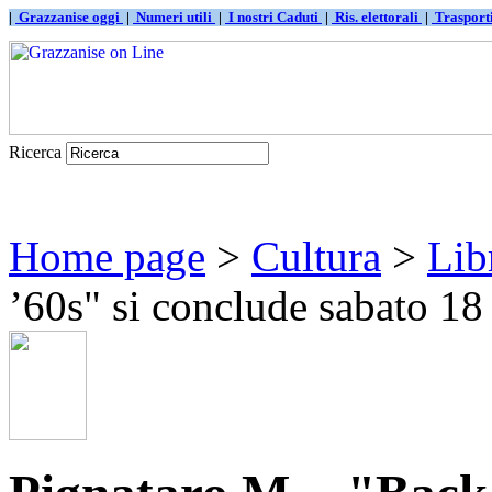
|
Grazzanise oggi
|
Numeri utili
|
I nostri Caduti
|
Ris. elettorali
|
Traspor
Ricerca
Home page
>
Cultura
>
Lib
’60s" si conclude sabato 18