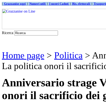
|
Grazzanise oggi
|
Numeri utili
|
I nostri Caduti
|
Ris. elettorali
|
Traspor
Ricerca
Home page
>
Politica
> Ann
La politica onori il sacrificio
Anniversario strage V
onori il sacrificio dei