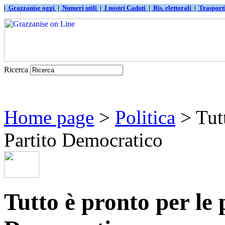
|
Grazzanise oggi
|
Numeri utili
|
I nostri Caduti
|
Ris. elettorali
|
Traspor
Ricerca
Home page
>
Politica
> Tutt
Partito Democratico
Tutto è pronto per le 