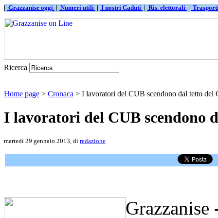
|
Grazzanise oggi
|
Numeri utili
|
I nostri Caduti
|
Ris. elettorali
|
Traspor
Ricerca
Home page
>
Cronaca
> I lavoratori del CUB scendono dal tetto de
I lavoratori del CUB scendono 
martedì 29 gennaio 2013, di
redazione
Grazzanise 