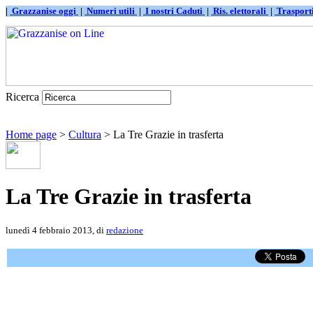
|
Grazzanise oggi
|
Numeri utili
|
I nostri Caduti
|
Ris. elettorali
|
Traspor
Ricerca
Home page
>
Cultura
> La Tre Grazie in trasferta
La Tre Grazie in trasferta
lunedì 4 febbraio 2013, di
redazione