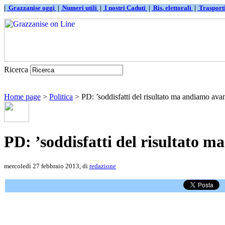
|
Grazzanise oggi
|
Numeri utili
|
I nostri Caduti
|
Ris. elettorali
|
Traspor
Ricerca
Home page
>
Politica
> PD: ’soddisfatti del risultato ma andiamo avan
PD: ’soddisfatti del risultato m
mercoledì 27 febbraio 2013, di
redazione