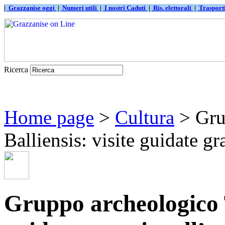
|
Grazzanise oggi
|
Numeri utili
|
I nostri Caduti
|
Ris. elettorali
|
Traspor
Ricerca
Home page
>
Cultura
> Gru
Balliensis: visite guidate grat
Gruppo archeologico T