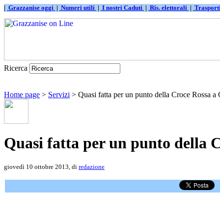
|
Grazzanise oggi
|
Numeri utili
|
I nostri Caduti
|
Ris. elettorali
|
Traspor
Ricerca
Home page
>
Servizi
> Quasi fatta per un punto della Croce Rossa a
Quasi fatta per un punto della 
giovedì 10 ottobre 2013, di
redazione