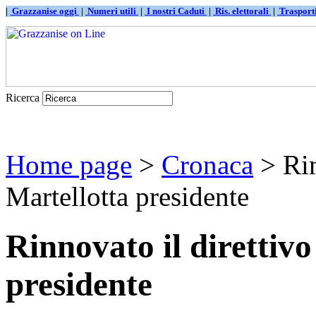
|
Grazzanise oggi
|
Numeri utili
|
I nostri Caduti
|
Ris. elettorali
|
Traspor
Ricerca
Home page
>
Cronaca
> Rin
Martellotta presidente
Rinnovato il direttiv
presidente