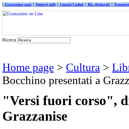
|
Grazzanise oggi
|
Numeri utili
|
I nostri Caduti
|
Ris. elettorali
|
Traspor
Ricerca
Home page
>
Cultura
>
Lib
Bocchino presentati a Graz
"Versi fuori corso", d
Grazzanise