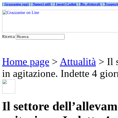
|
Grazzanise oggi
|
Numeri utili
|
I nostri Caduti
|
Ris. elettorali
|
Traspor
Ricerca
Home page
>
Attualità
> Il 
in agitazione. Indette 4 giorn
Il settore dell’alleva