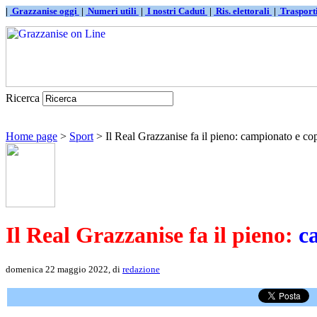
|
Grazzanise oggi
|
Numeri utili
|
I nostri Caduti
|
Ris. elettorali
|
Traspor
Ricerca
Home page
>
Sport
> Il Real Grazzanise fa il pieno: campionato e co
Il Real Grazzanise fa il pieno:
c
domenica 22 maggio 2022, di
redazione